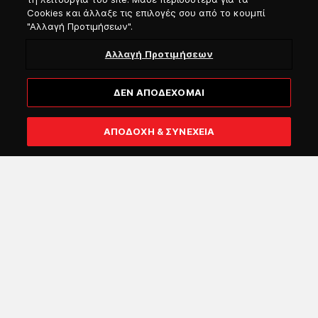
Cookies και άλλαξε τις επιλογές σου από το κουμπί
"Αλλαγή Προτιμήσεων".
Αλλαγή Προτιμήσεων
ΔΕΝ ΑΠΟΔΕΧΟΜΑΙ
Εγγραφή
ΑΠΟΔΟΧΗ & ΣΥΝΕΧΕΙΑ
Επιβεβαιώνω ότι είμαι άνω των 18 ετών και θέλω να
λαμβάνω μέσω email γενικές πληροφορίες από την
Attica Group για τις υπηρεσίες και προσφορές των
εταιριών του Ομίλου της Attica (πχ. Blue Star Ferries,
Superfast Ferries, Hellenic Seaways, Anek Lines, Attica
Blue Hospitality). Μπορείτε να ανακαλέσετε τη
συγκατάθεσή σας, είτε ακολουθώντας τον αντίστοιχο
σύνδεσμο που υπάρχει στις επικοινωνίες ή
υποβάλλοντας σχετικό αίτημα στο
Help
Center
.
Περισσότερες πληροφορίες σχετικά με την
επεξεργασία των Προσωπικών σας δεδομένων μπορείτε
να δείτε
εδώ
.