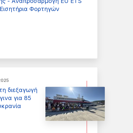
κής - Αναπροσαρμογή EU ETS
Εισητήρια Φορτηγών
2025
τη διεξαγωγή
γινα για 85
υκρανία