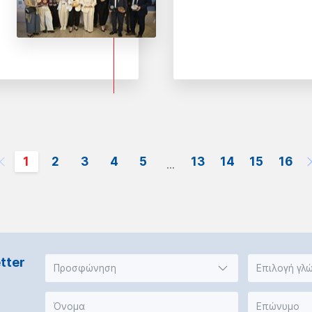
1
2
3
4
5
13
14
15
16
...
tter
Προσφώνηση
Επιλογή γλ