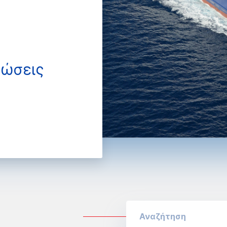
νώσεις