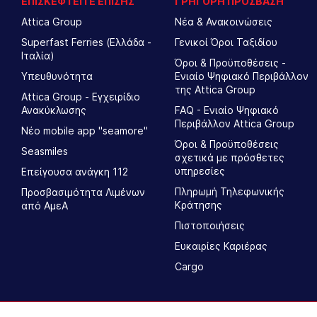
ΕΠΙΣΚΕΦΤΕΙΤΕ ΕΠΙΣΗΣ
ΓΡΗΓΟΡΗ ΠΡΟΣΒΑΣΗ
Attica Group
Νέα & Ανακοινώσεις
Superfast Ferries (Ελλάδα -
Γενικοί Όροι Ταξιδίου
Ιταλία)
Όροι & Προϋποθέσεις -
Υπευθυνότητα
Ενιαίο Ψηφιακό Περιβάλλον
της Attica Group
Attica Group - Εγχειρίδιο
Ανακύκλωσης
FAQ - Ενιαίο Ψηφιακό
Περιβάλλον Attica Group
Νέο mobile app "seamore"
Όροι & Προϋποθέσεις
Seasmiles
σχετικά με πρόσθετες
υπηρεσίες
Επείγουσα ανάγκη 112
Πληρωμή Τηλεφωνικής
Προσβασιμότητα Λιμένων
Κράτησης
από ΑμεΑ
Πιστοποιήσεις
Ευκαιρίες Καριέρας
Cargo