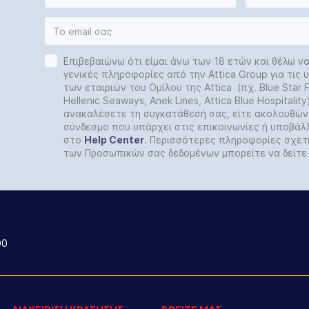
Επιβεβαιώνω ότι είμαι άνω των 18 ετών και θέλω ν
γενικές πληροφορίες από την Attica Group για τις
των εταιριών του Ομίλου της Attica (πχ. Blue Star Fe
Hellenic Seaways, Anek Lines, Attica Blue Hospitalit
ανακαλέσετε τη συγκατάθεσή σας, είτε ακολουθών
σύνδεσμο που υπάρχει στις επικοινωνίες ή υποβάλ
στο
Help
Center
. Περισσότερες πληροφορίες σχετ
των Προσωπικών σας δεδομένων μπορείτε να δείτ
00