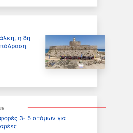
άλκη, η 8η
απόΔραση
25
φορές 3- 5 ατόμων για
Παρέες