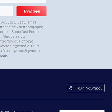
Εγγραφή
α λαμβάνω μέσω email
 υπηρεσίες και προσφορές
rries, Superfast Ferries,
y). Μπορείτε να
τας τον αντίστοιχο
λοντας σχετικό αίτημα
ικά με την επεξεργασία
ε
εδώ
.
Πύλη Ναυτικού