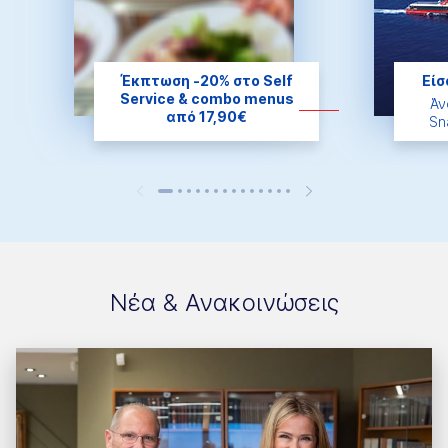
Έκπτωση -20% στο Self
Είσ
Service & combo menus
Άν
από 17,90€
Sn
Νέα & Ανακοινώσεις