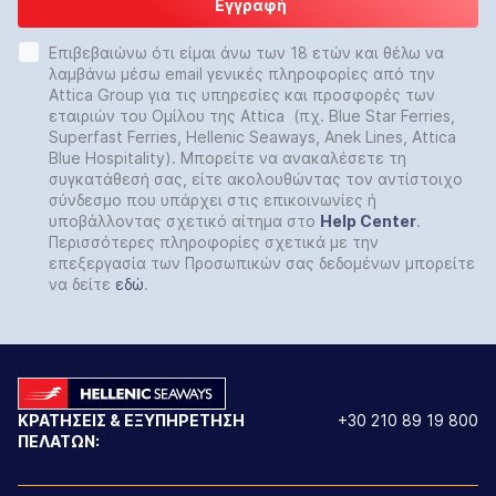
Εγγραφή
Επιβεβαιώνω ότι είμαι άνω των 18 ετών και θέλω να
λαμβάνω μέσω email γενικές πληροφορίες από την
Attica Group για τις υπηρεσίες και προσφορές των
εταιριών του Ομίλου της Attica (πχ. Blue Star Ferries,
Superfast Ferries, Hellenic Seaways, Anek Lines, Attica
Blue Hospitality). Μπορείτε να ανακαλέσετε τη
συγκατάθεσή σας, είτε ακολουθώντας τον αντίστοιχο
σύνδεσμο που υπάρχει στις επικοινωνίες ή
υποβάλλοντας σχετικό αίτημα στο
Help
Center
.
Περισσότερες πληροφορίες σχετικά με την
επεξεργασία των Προσωπικών σας δεδομένων μπορείτε
να δείτε
εδώ
.
ΚΡΑΤΗΣΕΙΣ & ΕΞΥΠΗΡΕΤΗΣΗ
+30 210 89 19 800
ΠΕΛΑΤΩΝ: