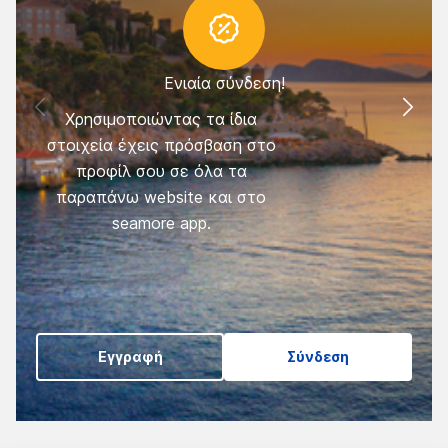
Ενιαία σύνδεση!
Χρησιμοποιώντας τα ίδια
στοιχεία έχεις πρόσβαση στο
σ
προφίλ σου σε όλα τα
όχ
παραπάνω website και στο
εά
seamore app.
αυ
ώστ
Εγγραφή
Σύνδεση