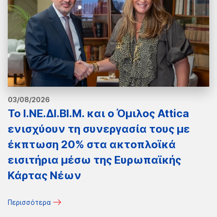
03/08/2026
Το Ι.ΝΕ.ΔΙ.ΒΙ.Μ. και o Όμιλος Attica
ενισχύουν τη συνεργασία τους με
έκπτωση 20% στα ακτοπλοϊκά
εισιτήρια μέσω της Ευρωπαϊκής
Κάρτας Νέων
Περισσότερα