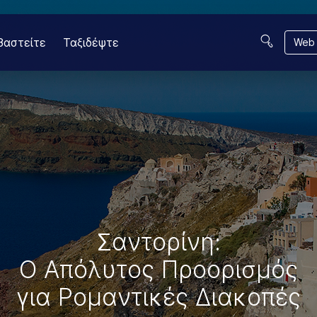
βαστείτε
Ταξιδέψτε
Web 
Σαντορίνη:
Ο Απόλυτος Προορισμός
για Ρομαντικές Διακοπές