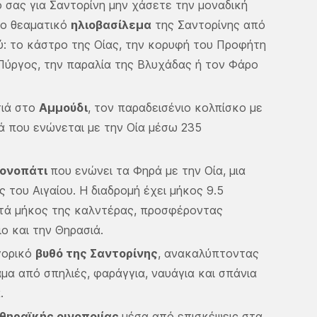
ο σας για Σαντορίνη μην χάσετε την μοναδική
το θεαματικό
ηλιοβασίλεμα
της Σαντορίνης από
ύ: το κάστρο της Οίας, την κορυφή του Προφήτη
Πύργος, την παραλία της Βλυχάδας ή τον Φάρο
τιά στο
Αμμούδι
, τον παραδεισένιο κολπίσκο με
ά που ενώνεται με την Οία μέσω 235
ονοπάτι
που ενώνει τα Φηρά με την Οία, μια
 του Αιγαίου. Η διαδρομή έχει μήκος 9.5
κατά μήκος της καλντέρας, προσφέροντας
ο και την Θηρασιά.
γορικό
βυθό της Σαντορίνης
, ανακαλύπτοντας
α από σπηλιές, φαράγγια, ναυάγια και σπάνια
.
θηραϊκής οινοποιίας
μέσα από επισκέψεις στα