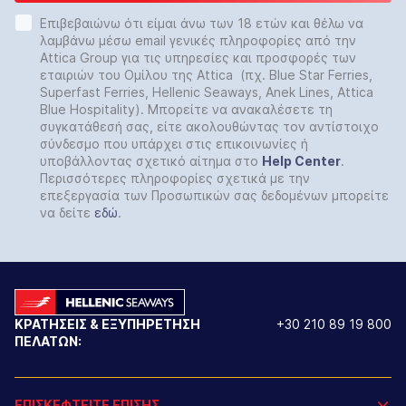
Επιβεβαιώνω ότι είμαι άνω των 18 ετών και θέλω να
λαμβάνω μέσω email γενικές πληροφορίες από την
Attica Group για τις υπηρεσίες και προσφορές των
εταιριών του Ομίλου της Attica (πχ. Blue Star Ferries,
Superfast Ferries, Hellenic Seaways, Anek Lines, Attica
Blue Hospitality). Μπορείτε να ανακαλέσετε τη
συγκατάθεσή σας, είτε ακολουθώντας τον αντίστοιχο
σύνδεσμο που υπάρχει στις επικοινωνίες ή
υποβάλλοντας σχετικό αίτημα στο
Help
Center
.
Περισσότερες πληροφορίες σχετικά με την
επεξεργασία των Προσωπικών σας δεδομένων μπορείτε
να δείτε
εδώ
.
ΚΡΑΤΗΣΕΙΣ & ΕΞΥΠΗΡΕΤΗΣΗ
+30 210 89 19 800
ΠΕΛΑΤΩΝ:
ΕΠΙΣΚΕΦΤΕΙΤΕ ΕΠΙΣΗΣ