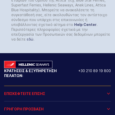
εταιριών του Ομίλου της Attica (πχ. Blue Star Ferries,
Superfast Ferries, Hellenic Seaways, Anek Lines, Attica
Blue Hospitality). Μπορείτε να ανακαλέσετε τη
συγκατάθεσή σας, είτε ακολουθώντας τον αντίστοιχο
σύνδεσμο που υπάρχει στις επικοινωνίες ή
υποβάλλοντας σχετικό αίτημα στο
Help
Center
.
Περισσότερες πληροφορίες σχετικά με την
επεξεργασία των Προσωπικών σας δεδομένων μπορείτε
να δείτε
εδώ
.
ΚΡΑΤΗΣΕΙΣ & ΕΞΥΠΗΡΕΤΗΣΗ
+30 210 89 19 800
ΠΕΛΑΤΩΝ:
ΕΠΙΣΚΕΦΤΕΙΤΕ ΕΠΙΣΗΣ
ΓΡΗΓΟΡΗ ΠΡΟΣΒΑΣΗ