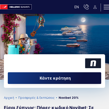
EN
Κάντε κράτηση
Αρχική
Προσφορές & Εκπτώσεις
Novibet 20%
Είσαι ξύπνιος; Πήρες κωδικό Novibet; Σε