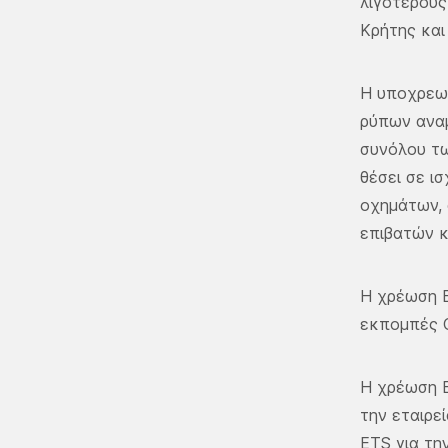
λιγότερους
Κρήτης και
Η υποχρεω
ρύπων αναμ
συνόλου τω
θέσει σε ι
οχημάτων, 
επιβατών κ
Η χρέωση E
εκπομπές 
Η χρέωση E
την εταιρε
ETS για τη