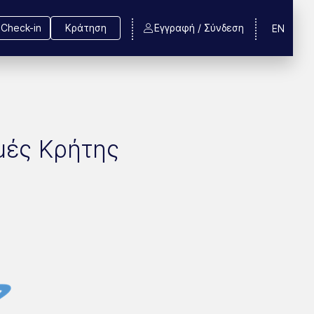
Check-in
Κράτηση
Εγγραφή / Σύνδεση
EN
μές Κρήτης