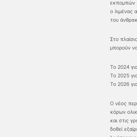
εκπομπών α
ο λιμένας α
του άνθρα
Στο πλαίσι
μπορούν ν
Το 2024 γ
Το 2025 γ
Το 2026 γ
Ο νέος περ
κόρων ολικ
και στις γ
δοθεί εξαί