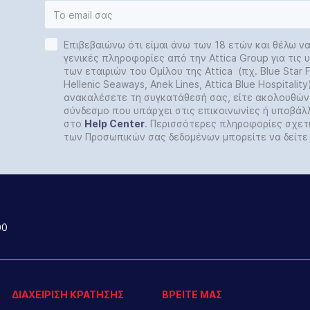
Επιβεβαιώνω ότι είμαι άνω των 18 ετών και θέλω ν
γενικές πληροφορίες από την Attica Group για τις
των εταιριών του Ομίλου της Attica (πχ. Blue Star Fe
Hellenic Seaways, Anek Lines, Attica Blue Hospitalit
ανακαλέσετε τη συγκατάθεσή σας, είτε ακολουθών
σύνδεσμο που υπάρχει στις επικοινωνίες ή υποβάλ
στο
Help
Center
. Περισσότερες πληροφορίες σχετ
των Προσωπικών σας δεδομένων μπορείτε να δείτ
00
ΔΙΑΧΕΙΡΙΣΗ ΚΡΑΤΗΣΗΣ
ΒΡΕΙΤΕ ΜΑΣ