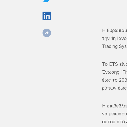
Η Ευρωπαϊκ
την 1η Ιαν
Trading Sy
Το ETS είν
Ένωσης "Fi
έως το 203
ρύπων έως
Η επιβεβλη
να μειώσου
αυτού στό