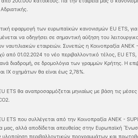
 από 200.000 κατοίκους. Για την εταιρεία μας ο κανονισ
 Αδριατικής.
τική εφαρμογή των ευρωπαϊκών κανονισμών EU ETS, για
ένεται να οδηγήσει σε σημαντική αύξηση του λειτουργικ
ν ναυτιλιακών εταιρειών. Συνεπώς η Κοινοπραξία ANEK
σχύ από 01.02.2024 το νέο περιβαλλοντικό τέλος, EU ETS, 
ανά διαδρομή, σε δρομολόγια των γραμμών Κρήτης. Η επ
αι ΙΧ οχημάτων θα είναι έως 2,78%.
U ETS θα αναπροσαρμόζεται μηνιαίως με βάση τις μέσες τ
CO2.
U ETS που συλλέγεται από την Κοινοπραξία ANEK - SUP
ία μας, αλλά αποδίδεται απευθείας στην Ευρωπαϊκή ΄Ένω
ν υλοποίηση περιβαλλοντικών προγραμμάτων και πρωτοβο