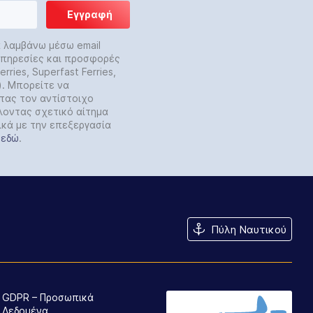
Εγγραφή
α λαμβάνω μέσω email
 υπηρεσίες και προσφορές
rries, Superfast Ferries,
y). Μπορείτε να
τας τον αντίστοιχο
λοντας σχετικό αίτημα
ικά με την επεξεργασία
ε
εδώ
.
Πύλη Ναυτικού
GDPR – Προσωπικά
Δεδομένα