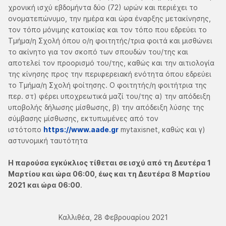
χρονική ισχύ εβδομήντα δύο (72) ωρών και περιέχει το
ονοματεπώνυμο, την ημέρα και ώρα έναρξης μετακίνησης,
τον τόπο μόνιμης κατοικίας και τον τόπο που εδρεύει το
Τμήμα/η Σχολή όπου ο/η φοιτητής/τρια φοιτά και μισθώνει
το ακίνητο για τον σκοπό των σπουδών του/της και
αποτελεί τον προορισμό του/της, καθώς και την αιτιολογία
της κίνησης προς την περιφερειακή ενότητα όπου εδρεύει
το Τμήμα/η Σχολή φοίτησης. Ο φοιτητής/η φοιτήτρια της
περ. στ) φέρει υποχρεωτικά μαζί του/της α) την απόδειξη
υποβολής δήλωσης μίσθωσης, β) την απόδειξη λύσης της
σύμβασης μίσθωσης, εκτυπωμένες από τον
ιστότοπο
https://www.aade.gr
mytaxisnet, καθώς και γ)
αστυνομική ταυτότητα
Η παρούσα εγκύκλιος τίθεται σε ισχύ από τη Δευτέρα 1
Μαρτίου και ώρα 06:00, έως και τη Δευτέρα 8 Μαρτίου
2021 και ώρα 06:00
.
Καλλιθέα, 28 Φεβρουαρίου 2021