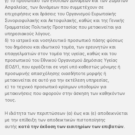
γ) το προσωπικό των Ενόπλων Δυνάμεων και των Σωμάτων
Ασφαλείας, των δυνάμεων που συμμετέχουν σε
επιχειρήσεις και δράσεις του Οργανισμού Ευρωπαϊκής
Συνοριοφυλακής και Ακτοφυλακής, καθώς και της Γενικής
Γραμματείας Πολιτικής Προστασίας που μετακινείται για
υπηρεσιακούς λόγους.
δ) το ιατρικό και νοσηλευτικό προσωπικό πάσης φύσεως
του δημόσιου και ιδιωτικού τομέα, των ερευνητών και
επαγγελματιών στον τομέα της υγείας, καθώς και του
προσωπικού του Εθνικού Οργανισμού Δημόσιας Υγείας
(ΕΟΔΥ), που εργάζεται σε νησί υπό καθεστώς μόνιμης ή
προσωρινής απασχόλησης οιασδήποτε μορφής ή
μετακινείται σε αυτό για την εκτέλεση υπηρεσίας,
ε) το τεχνικό προσωπικό κρίσιμων υποδομών για
μετακινήσεις που αφορούν στην άσκηση των καθηκόντων
τους.
Η ιδιότητα των περιπτώσεων (α) έως και (ε) αποδεικνύεται
με την επίδειξη των αποδεικτικών πιστοποίησης
αυτής
κατά την έκδοση των εισιτηρίων των επιβατών
.