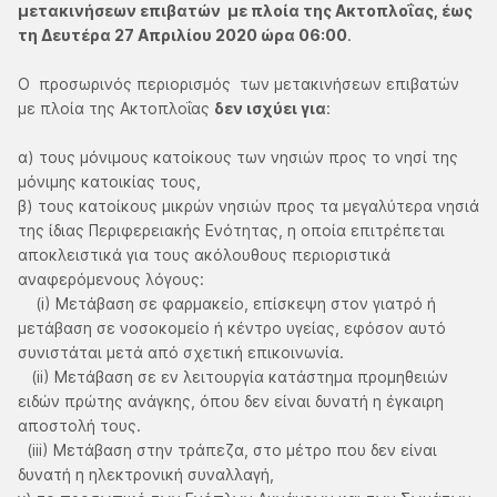
μετακινήσεων επιβατών με πλοία της Ακτοπλοΐας, έως
τη Δευτέρα 27 Απριλίου 2020 ώρα 06:00
.
Ο προσωρινός περιορισμός των μετακινήσεων επιβατών
με πλοία της Ακτοπλοΐας
δεν ισχύει για
:
α) τους μόνιμους κατοίκους των νησιών προς το νησί της
μόνιμης κατοικίας τους,
β) τους κατοίκους μικρών νησιών προς τα μεγαλύτερα νησιά
της ίδιας Περιφερειακής Ενότητας, η οποία επιτρέπεται
αποκλειστικά για τους ακόλουθους περιοριστικά
αναφερόμενους λόγους:
(i) Μετάβαση σε φαρμακείο, επίσκεψη στον γιατρό ή
μετάβαση σε νοσοκομείο ή κέντρο υγείας, εφόσον αυτό
συνιστάται μετά από σχετική επικοινωνία.
(ii) Μετάβαση σε εν λειτουργία κατάστημα προμηθειών
ειδών πρώτης ανάγκης, όπου δεν είναι δυνατή η έγκαιρη
αποστολή τους.
(iii) Μετάβαση στην τράπεζα, στο μέτρο που δεν είναι
δυνατή η ηλεκτρονική συναλλαγή,