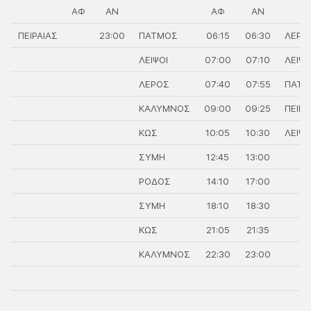
ΑΦ
ΑΝ
ΑΦ
ΑΝ
ΠΕΙΡΑΙΑΣ
23:00
ΠΑΤΜΟΣ
06:15
06:30
ΛΕΡΟ
ΛΕΙΨΟΙ
07:00
07:10
ΛΕΙΨΟ
ΛΕΡΟΣ
07:40
07:55
ΠΑΤΜ
ΚΑΛΥΜΝΟΣ
09:00
09:25
ΠΕΙΡΑ
ΚΩΣ
10:05
10:30
ΛΕΙΨΟ
ΣΥΜΗ
12:45
13:00
ΡΟΔΟΣ
14:10
17:00
ΣΥΜΗ
18:10
18:30
ΚΩΣ
21:05
21:35
ΚΑΛΥΜΝΟΣ
22:30
23:00