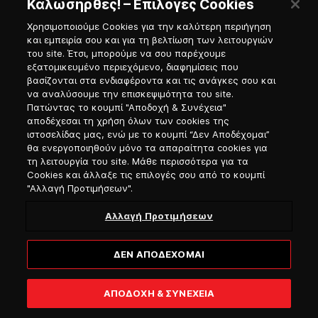
Καλωσήρθες! – Επιλογές Cookies
Χρησιμοποιούμε Cookies για την καλύτερη περιήγηση
Παρασκευή 09/01/2026:
και εμπειρία σου και για τη βελτίωση των λειτουργιών
του site. Έτσι, μπορούμε να σου παρέχουμε
εξατομικευμένο περιεχόμενο, διαφημίσεις που
Το πλοίο θα αναχωρήσει από Χανία στις 21:00 με
βασίζονται στα ενδιαφέροντα και τις ανάγκες σου και
άφιξη στον Πειραιά στις 06:20.
να αναλύσουμε την επισκεψιμότητα του site.
Δεν απαιτείται αλλαγή εισιτηρίων.
Πατώντας το κουμπί "Αποδοχή & Συνέχεια"
Η προσέγγιση στη Μήλο δεν θα πραγματοποιηθεί.
αποδέχεσαι τη χρήση όλων των cookies της
Απαιτείται αλλαγή εισιτηρίων, επικοινωνήστε με το
ιστοσελίδας μας, ενώ με το κουμπί “Δεν Αποδέχομαι”
θα ενεργοποιηθούν μόνο τα απαραίτητα cookies για
πρακτορείο που κάνατε την κράτησή σας.
τη λειτουργία του site. Μάθε περισσότερα για τα
Εάν την κάνατε από το τηλεφωνικό μας κέντρο, το
Cookies και άλλαξε τις επιλογές σου από το κουμπί
site μας ή το mobile app seamore, καλέστε μας στο 210
"Αλλαγή Προτιμήσεων".
8919800.
Αλλαγή Προτιμήσεων
Τετάρτη 07/01/2026:
ΔΕΝ ΑΠΟΔΕΧΟΜΑΙ
Το πλοίο θα αναχωρήσει από Χανιά στις 21:00
με άφιξη στον Πειραιά στις 06:00.
Δεν απαιτείται αλλαγή εισιτηρίων.
ΑΠΟΔΟΧΗ & ΣΥΝΕΧΕΙΑ
Η προσέγγιση στη Μήλο δεν θα πραγματοποιηθεί.