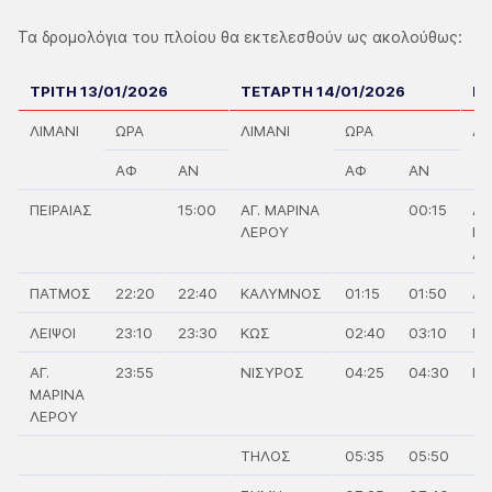
Τα δρομολόγια του πλοίου θα εκτελεσθούν ως ακολούθως:
ΤΡΙΤΗ 13/01/2026
ΤΕΤΑΡΤΗ 14/01/2026
ΠΕ
ΛΙΜΑΝΙ
ΩΡΑ
ΛΙΜΑΝΙ
ΩΡΑ
ΛΙ
ΑΦ
ΑΝ
ΑΦ
ΑΝ
ΠΕΙΡΑΙΑΣ
15:00
ΑΓ. ΜΑΡΙΝΑ
00:15
ΑΓ.
ΛΕΡΟΥ
ΜΑ
ΛΕ
ΠΑΤΜΟΣ
22:20
22:40
ΚΑΛΥΜΝΟΣ
01:15
01:50
ΛΕ
ΛΕΙΨΟΙ
23:10
23:30
ΚΩΣ
02:40
03:10
Π
ΑΓ.
23:55
ΝΙΣΥΡΟΣ
04:25
04:30
ΠΕ
ΜΑΡΙΝΑ
ΛΕΡΟΥ
ΤΗΛΟΣ
05:35
05:50