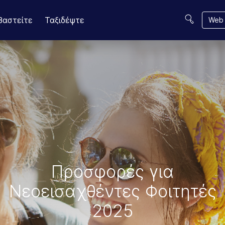
βαστείτε
Ταξιδέψτε
Web 
Προσφορές για
Νεοεισαχθέντες Φοιτητές
2025