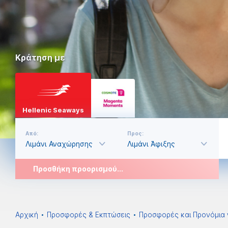
Κράτηση με
Hellenic Seaways
Από:
Προς:
Προσθήκη προορισμού...
Αρχική
Προσφορές & Εκπτώσεις
Προσφορές και Προνόμια 