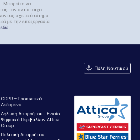
y). Μπορείτε να
τας τον αντίστοιχο
λοντας σχετικό αίτημα
ικά με την επεξεργασία
ε
εδώ
.
Πύλη Ναυτικού
GDPR – Προσωπικά
Δεδομένα
Δήλωση Απορρήτου - Ενιαίο
Ψηφιακό Περιβάλλον Attica
Group
Πολιτική Απορρήτου -