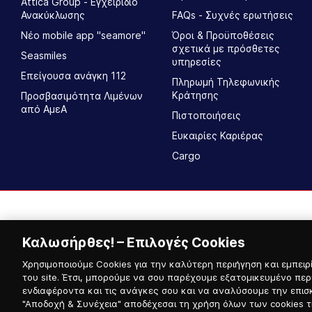
Attica Group - Εγχειρίδιο
Ανακύκλωσης
FAQs - Συχνές ερωτήσεις
Νέο mobile app "seamore"
Όροι & Προϋποθέσεις
σχετικά με πρόσθετες
Seasmiles
υπηρεσίες
Επείγουσα ανάγκη 112
Πληρωμή Τηλεφωνικής
Κράτησης
Προσβασιμότητα Λιμένων
από ΑμεΑ
Πιστοποιήσεις
Ευκαιρίες Καριέρας
Cargo
Καλωσήρθες! – Επιλογές Cookies
Χρησιμοποιούμε Cookies για την καλύτερη περιήγηση και εμπειρί
του site. Έτσι, μπορούμε να σου παρέχουμε εξατομικευμένο περ
ενδιαφέροντα και τις ανάγκες σου και να αναλύσουμε την επισ
© 2026, Hellenic Seaways / Αριθμός Γ.Ε.ΜΗ. 12214740700
"Αποδοχή & Συνέχεια" αποδέχεσαι τη χρήση όλων των cookies τη